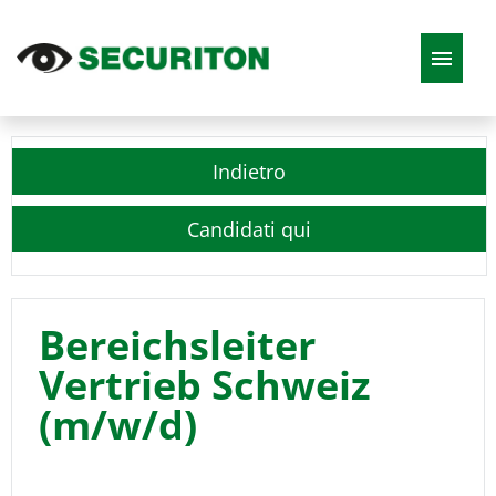
DE
EN
FR
IT
Indietro
Offerte di lavoro
Candidati qui
Bereichsleiter
Vertrieb Schweiz
(m/w/d)