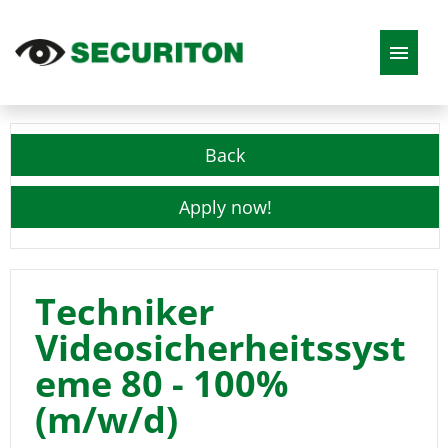
DE
EN
FR
IT
Back
Job offers
Apply now!
Techniker
Videosicherheitssyst
eme 80 - 100%
(m/w/d)