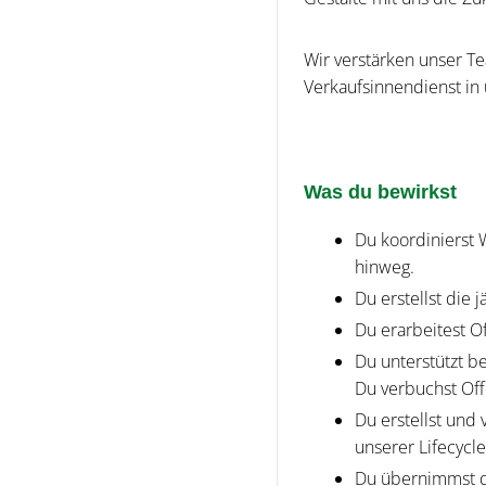
Wir verstärken unser Te
Verkaufsinnendienst in
Was du bewirkst
Du koordinierst 
hinweg.
Du erstellst die
Du erarbeitest O
Du unterstützt b
Du verbuchst Off
Du erstellst und
unserer Lifecyc
Du übernimmst d