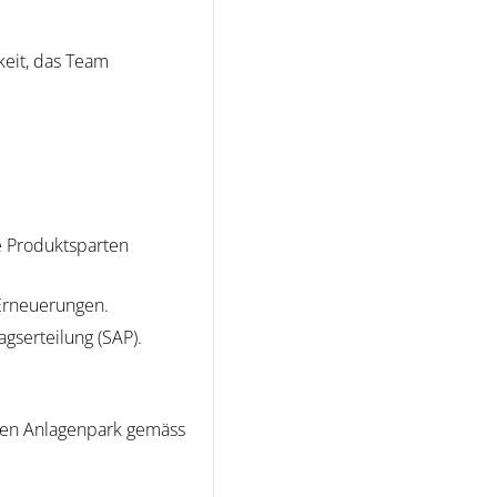
keit, das Team
e Produktsparten
 Erneuerungen.
agserteilung (SAP).
eren Anlagenpark gemäss