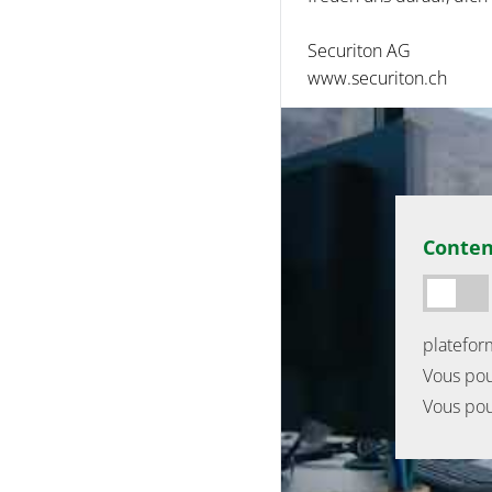
Securiton AG
www.securiton.ch
Conten
platefor
Vous pouv
Vous pou