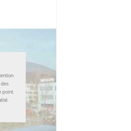
tention.
 des
 point.
lité.