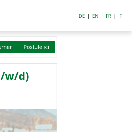
DE
EN
FR
IT
urner
Postule ici
m/w/d)